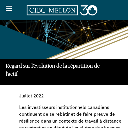
Regard sur l’évolution de la répartition de
l’actif
Off
Screen
Juillet 2022
Text
Les investisseurs institutionnels canadiens
continuent de se rebâtir et de faire preuve de
résilience dans un contexte de travail à distance
persistant et en dépit de l’évolution des besoins